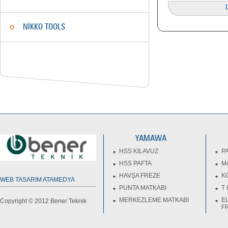
D
NİKKO TOOLS
YAMAWA
HSS KILAVUZ
P
HSS PAFTA
M
HAVŞA FREZE
K
WEB TASARIM ATAMEDYA
PUNTA MATKABI
T
MERKEZLEME MATKABI
E
Copyright © 2012 Bener Teknik
F